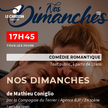
17H45
TOUS LES JOURS
COMÉDIE ROMANTIQUE
T
o
u
t
p
u
b
l
i
c
,
à
p
a
r
t
i
r
d
e
1
0
a
n
s
N
O
S
D
I
M
A
N
C
H
E
S
d
e
M
a
t
h
i
e
u
C
o
n
i
g
l
i
o
p
a
r
l
a
C
o
m
p
a
g
n
i
e
d
u
T
e
r
r
i
e
r
/
A
g
e
n
c
e
B
J
P
/
E
n
s
c
è
n
e
!
p
r
o
d
u
c
t
i
o
n
s