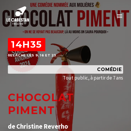
14H35
RELÂCHE LES 9, 16 ET 23
COMÉDIE
T
o
u
t
p
u
b
l
i
c
,
à
p
a
r
t
i
r
d
e
7
a
n
s
C
H
O
C
O
L
A
T
P
I
M
E
N
T
d
e
C
h
r
i
s
t
i
n
e
R
e
v
e
r
h
o