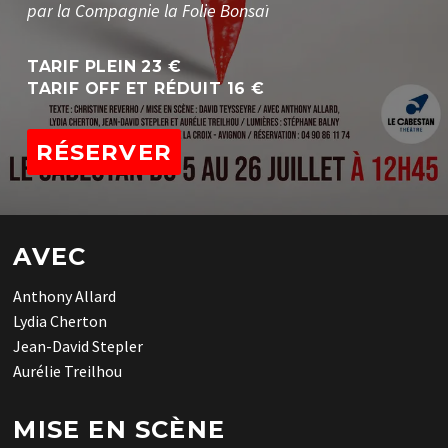
p
a
r
l
a
C
o
m
p
a
g
n
i
e
l
a
F
o
l
i
e
B
o
n
s
a
ï
TARIF PLEIN 23 €
TARIF OFF ET RÉDUIT 16 €
RÉSERVER
AVEC
Anthony Allard
Lydia Cherton
Jean-David Stepler
Aurélie Treilhou
MISE EN SCÈNE