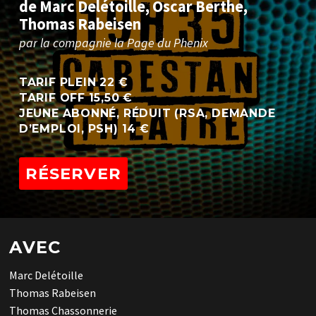
d
e
M
a
r
c
D
e
l
é
t
o
i
l
l
e
,
O
s
c
a
r
B
e
r
t
h
e
,
T
h
o
m
a
s
R
a
b
e
i
s
e
n
p
a
r
l
a
c
o
m
p
a
g
n
i
e
l
a
P
a
g
e
d
u
P
h
e
n
i
x
TARIF PLEIN 22 €
TARIF OFF 15,50 €
JEUNE ABONNÉ, RÉDUIT (RSA, DEMANDE
D’EMPLOI, PSH) 14 €
RÉSERVER
AVEC
Marc Delétoille
Thomas Rabeisen
Thomas Chassonnerie