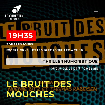
19H35
TOUS LES JOURS
EXCEPTIONNELLES LES 16 ET 23 JUILLET À 21H10
THRILLER HUMORISTIQUE
T
o
u
t
p
u
b
l
i
c
,
à
p
a
r
t
i
r
d
e
1
2
a
n
s
L
E
B
R
U
I
T
D
E
S
M
O
U
C
H
E
S