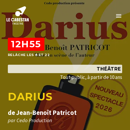
12H55
RELÂCHE LES 8 ET 22
THÉÂTRE
T
o
u
t
p
u
b
l
i
c
,
à
p
a
r
t
i
r
d
e
1
0
a
n
s
D
A
R
I
U
S
d
e
J
e
a
n
-
B
e
n
o
î
t
P
a
t
r
i
c
o
t
p
a
r
C
e
d
o
P
r
o
d
u
c
t
i
o
n