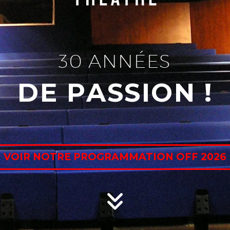
3
0
A
N
N
É
E
S
D
E
P
A
S
S
I
O
N
!
VOIR NOTRE PROGRAMMATION OFF 2026