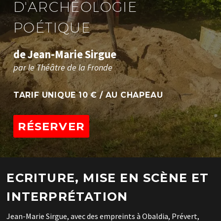
D
'
A
R
C
H
É
O
L
O
G
I
E
P
O
É
T
I
Q
U
E
d
e
J
e
a
n
-
M
a
r
i
e
S
i
r
g
u
e
p
a
r
l
e
T
h
é
â
t
r
e
d
e
l
a
F
r
o
n
d
e
TARIF UNIQUE 10 € / AU CHAPEAU
RÉSERVER
ECRITURE, MISE EN SCÈNE ET
INTERPRÉTATION
Jean-Marie Sirgue, avec des empreints à Obaldia, Prévert,