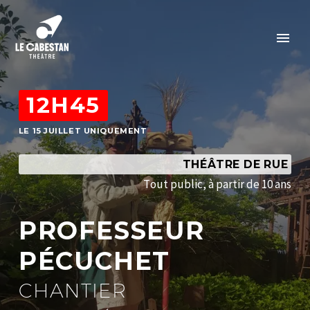
12H45
LE 15 JUILLET UNIQUEMENT
THÉÂTRE DE RUE
T
o
u
t
p
u
b
l
i
c
,
à
p
a
r
t
i
r
d
e
1
0
a
n
s
P
R
O
F
E
S
S
E
U
R
P
É
C
U
C
H
E
T
C
H
A
N
T
I
E
R